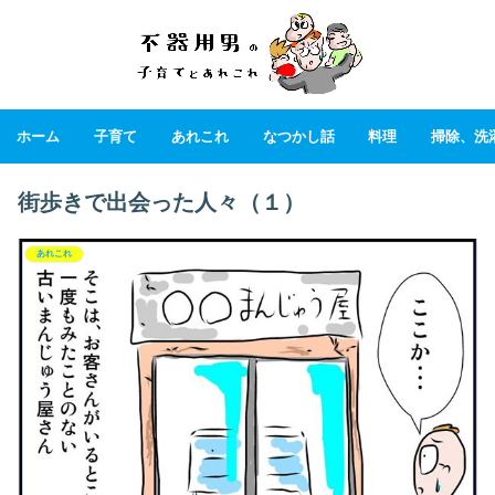
ホーム
子育て
あれこれ
なつかし話
料理
掃除、洗
街歩きで出会った人々（１）
あれこれ