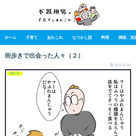
ホーム
子育て
あれこれ
なつかし話
料理
掃除、洗
街歩きで出会った人々（２）
2019.11.05
あれこれ