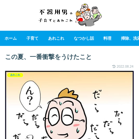
ホーム
子育て
あれこれ
なつかし話
料理
掃除、洗
この夏、一番衝撃をうけたこと
2022.08.24
あれこれ