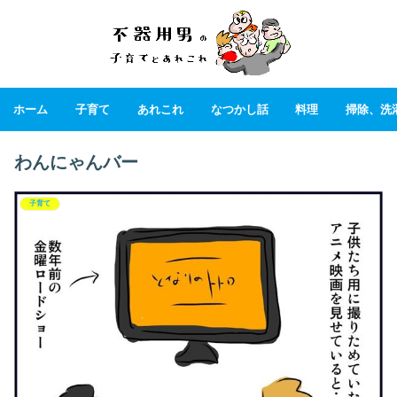
ホーム
子育て
あれこれ
なつかし話
料理
掃除、洗
わんにゃんバー
子育て