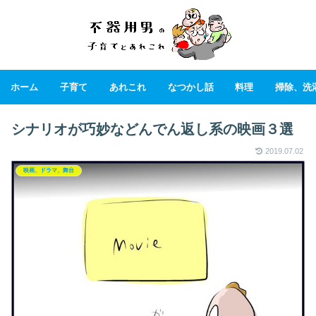
ホーム
子育て
あれこれ
なつかし話
料理
掃除、洗
シナリオが巧妙などんでん返し系の映画３選
2019.07.02
映画、ドラマ、舞台