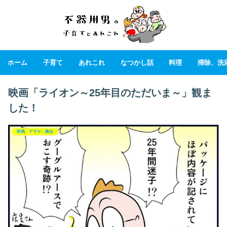
ホーム
子育て
あれこれ
なつかし話
料理
掃除、洗
映画「ライオン～25年目のただいま～」観ま
した！
映画、ドラマ、舞台