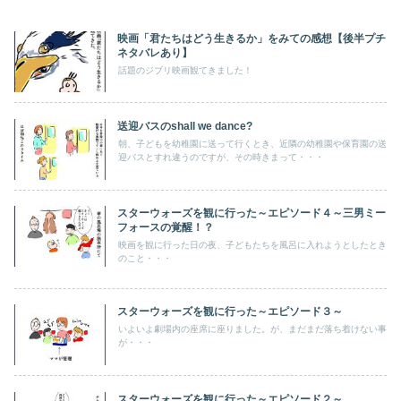
映画「君たちはどう生きるか」をみての感想【後半プチ
ネタバレあり】
話題のジブリ映画観てきました！
送迎バスのshall we dance?
朝、子どもを幼稚園に送って行くとき、近隣の幼稚園や保育園の送
迎バスとすれ違うのですが、その時きまって・・・
スターウォーズを観に行った～エピソード４～三男ミー
フォースの覚醒！？
映画を観に行った日の夜、子どもたちを風呂に入れようとしたとき
のこと・・・
スターウォーズを観に行った～エピソード３～
いよいよ劇場内の座席に座りました。が、まだまだ落ち着けない事
が・・・
スターウォーズを観に行った～エピソード２～