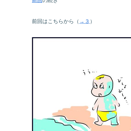
前回
の続き
前回はこちらから（
→３
）