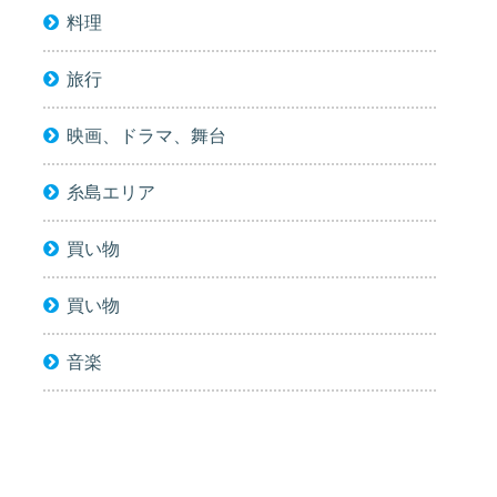
料理
旅行
映画、ドラマ、舞台
糸島エリア
買い物
買い物
音楽