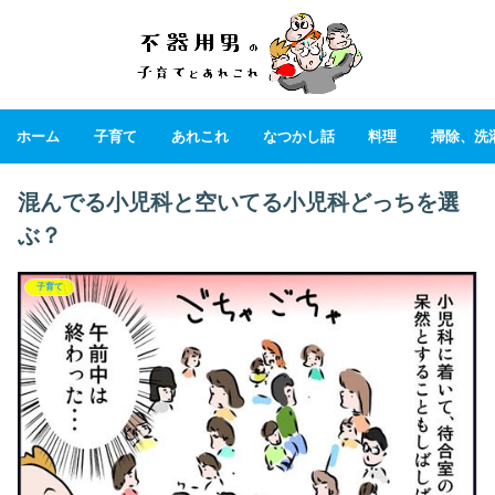
ホーム
子育て
あれこれ
なつかし話
料理
掃除、洗
混んでる小児科と空いてる小児科どっちを選
ぶ？
子育て