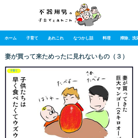
ホーム
子育て
あれこれ
なつかし話
料理
掃除、洗
妻が買って来ためったに見れないもの（３）
子育て