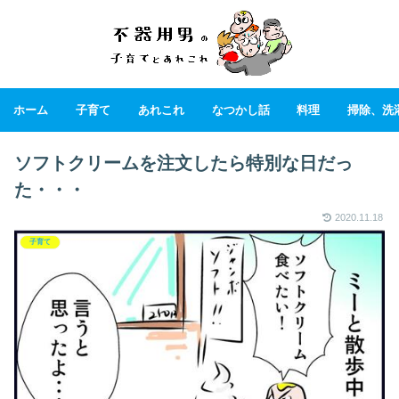
ホーム
子育て
あれこれ
なつかし話
料理
掃除、洗
ソフトクリームを注文したら特別な日だっ
た・・・
2020.11.18
子育て