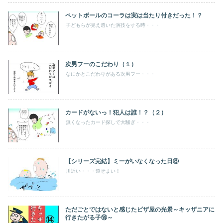
ペットボールのコーラは実は当たり付きだった！？
子どもらが見え透いた演技をする時・・・
次男フーのこだわり（１）
なにかとこだわりがある次男フー・・・
カードがないっ！犯人は誰！？（２）
無くなったカード探しで大騒ぎ・・・
【シリーズ完結】ミーがいなくなった日⑧
川近い・・・道せまい！
ただごとではないと感じたピザ屋の光景～キッザニアに
行きたがる子⑭～