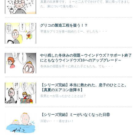
真夏の出来事です。 ミーと二人ででかけてて、家に帰ってきまし
た。 家について落ち着い...
グリコの製造工程を疑う！？
早速カプリコを食べ始めたミー。そしたら・・・
やり残した冬休みの宿題～ウインドウズ７サポート終了
にともなうウインドウズ10へのアップグレード～
冬休みの宿題を早々に終えた子どもたち。でも・・・
【シリーズ完結】本当に救われた、息子のひとこと。
【真夏のエアコン故障８】
長男ヒーが言ったひとこととは？
【シリーズ完結】ミーがいなくなった日⑧
川近い・・・道せまい！