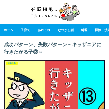
ホーム
子育て
あれこれ
なつかし話
料理
掃除、洗
成功パターン、失敗パターン～キッザニアに
行きたがる子⑬～
あれこれ