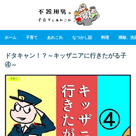
ホーム
子育て
あれこれ
なつかし話
料理
掃除、洗
ドタキャン！？～キッザニアに行きたがる子
④～
子育て