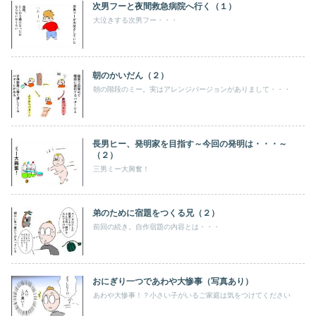
次男フーと夜間救急病院へ行く（１）
大泣きする次男フー・・・
朝のかいだん（２）
朝の階段のミー。実はアレンジバージョンがありまして・・・
長男ヒー、発明家を目指す～今回の発明は・・・～
（２）
三男ミー大興奮！
弟のために宿題をつくる兄（２）
前回の続き。自作宿題の内容とは・・・
おにぎり一つであわや大惨事（写真あり）
あわや大惨事！？小さい子がいるご家庭は気をつけてください