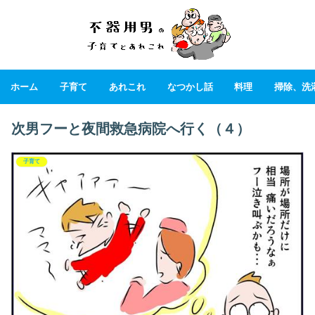
ホーム
子育て
あれこれ
なつかし話
料理
掃除、洗
次男フーと夜間救急病院へ行く（４）
子育て