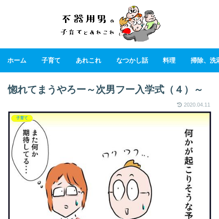
ホーム
子育て
あれこれ
なつかし話
料理
掃除、洗
惚れてまうやろー～次男フー入学式（４）～
2020.04.11
子育て