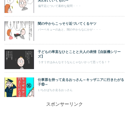
失われていくもの～
偏平足について素朴な疑問・・・
闇の中からこっそり近づいてくるヤツ
バーベキューのあと、闇の中からなにかが・・・
子どもの率直なひとことと大人の表情【自販機シリー
ズ】
うすうすはみんなそうなんじゃないかって思ってる！？
仕事票を持って走るおっさん～キッザニアに行きたがる
子⑯～
いちかばちか走るおっさん
スポンサーリンク