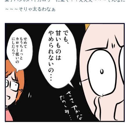
～～～そりゃ太るわなぁ