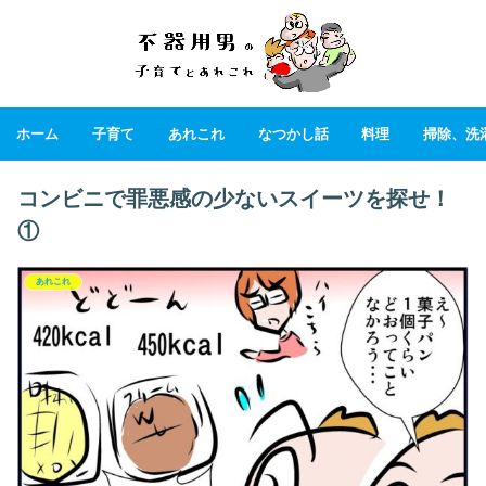
ホーム
子育て
あれこれ
なつかし話
料理
掃除、洗
コンビニで罪悪感の少ないスイーツを探せ！
①
あれこれ