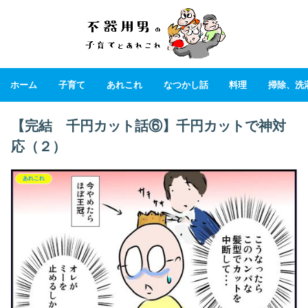
ホーム
子育て
あれこれ
なつかし話
料理
掃除、洗
【完結 千円カット話⑥】千円カットで神対
応（２）
あれこれ