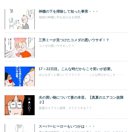
神棚の下を掃除して知った事実・・・
毎朝の神棚に手を合わせる習慣。
三男ミーが見つけたコメダの悪いウサギ！？
コメダの悪いウサギって？
17～22日目。こんな時だからこそ笑いが必要。
みんなずっと家にいてイライラ・・・こんな時だからこそ・・・
夫の買い物について妻の本音。【真夏のエアコン故障
２】
真夏のエアコン故障、さてどうする？？
スーパーヒーローもいつかは・・・