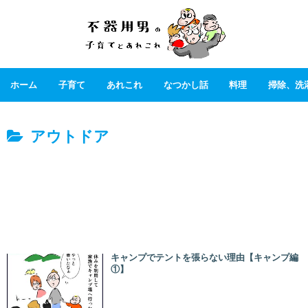
ホーム
子育て
あれこれ
なつかし話
料理
掃除、洗
アウトドア
キャンプでテントを張らない理由【キャンプ編
①】